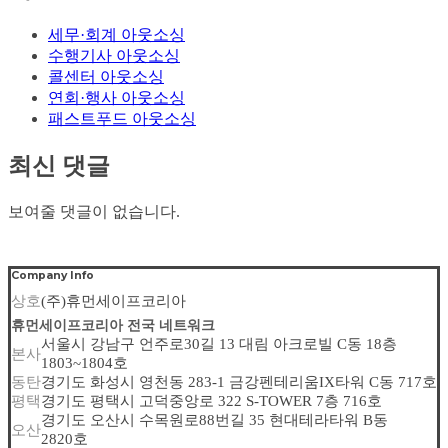
세무·회계 아웃소싱
수행기사 아웃소싱
콜센터 아웃소싱
연회·행사 아웃소싱
패스트푸드 아웃소싱
최신 댓글
보여줄 댓글이 없습니다.
Company Info
상호
(주)휴먼세이프코리아
휴먼세이프코리아 전국 네트워크
서울시 강남구 언주로30길 13 대림 아크로빌 C동 18층
본사
1803~1804호
동탄
경기도 화성시 영천동 283-1 금강펜테리움IX타워 C동 717호
평택
경기도 평택시 고덕중앙로 322 S-TOWER 7층 716호
경기도 오산시 수목원로88번길 35 현대테라타워 B동
오산
2820호