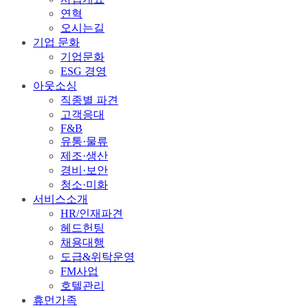
연혁
오시는길
기업 문화
기업문화
ESG 경영
아웃소싱
직종별 파견
고객응대
F&B
유통·물류
제조·생산
경비·보안
청소·미화
서비스소개
HR/인재파견
헤드헌팅
채용대행
도급&위탁운영
FM사업
호텔관리
휴먼가족