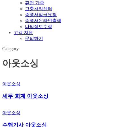
휴먼 가족
고충처리센터
증명서발급요청
증명서온라인출력
나의정보수정
고객 지원
문의하기
Category
아웃소싱
세무
아웃소싱
·
회계
세무·회계 아웃소싱
아웃소싱
수행기사
아웃소싱
아웃소싱
수행기사 아웃소싱