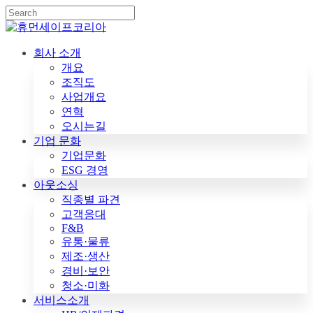
Skip
to
Close
main
Search
content
search
Menu
회사 소개
개요
조직도
사업개요
연혁
오시는길
기업 문화
기업문화
ESG 경영
아웃소싱
직종별 파견
고객응대
F&B
유통·물류
제조·생산
경비·보안
청소·미화
서비스소개