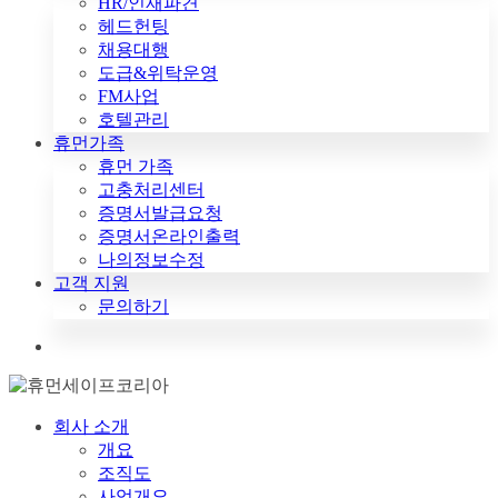
HR/인재파견
헤드헌팅
채용대행
도급&위탁운영
FM사업
호텔관리
휴먼가족
휴먼 가족
고충처리센터
증명서발급요청
증명서온라인출력
나의정보수정
고객 지원
문의하기
search
회사 소개
개요
조직도
사업개요