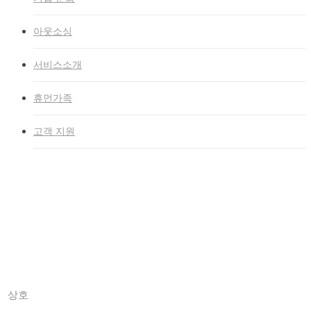
아웃소싱
서비스소개
휴먼가족
고객 지원
SSG.com
홈
»
SSG.com
Company Info
상호
(주)휴먼세이프코리아