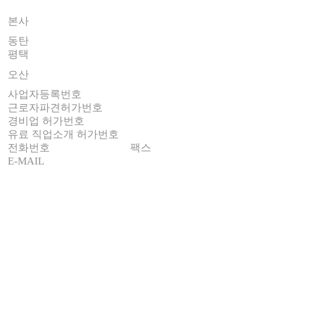
휴먼세이프코리아 전국 네트워크
서울시 강남구 언주로30길 13 대림 아크로빌 C동 18층
본사
1803~1804호
동탄
경기도 화성시 영천동 283-1 금강펜테리움IX타워 C동 717호
평택
경기도 평택시 고덕중앙로 322 S-TOWER 7층 716호
경기도 오산시 수목원로88번길 35 현대테라타워 B동
오산
2820호
사업자등록번호
724-88-00841
근로자파견허가번호
2023-270
경비업 허가번호
제 5008호
유료 직업소개 허가번호
2026-3220250-14-5-000010호
전화번호
02-6949-0032
팩스
02-3463-0918
E-MAIL
info@humansafekorea.com
©
2026
All rights reserved.
대표번호
02-6949-0032
☎️
Connect
Naver Blog