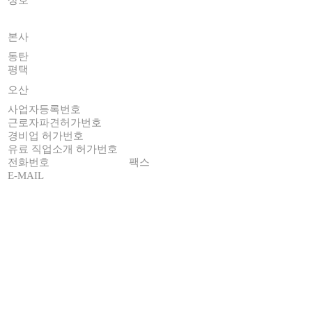
상호
(주)휴먼세이프코리아
휴먼세이프코리아 전국 네트워크
서울시 강남구 언주로30길 13 대림 아크로빌 C동 18층
본사
1803~1804호
동탄
경기도 화성시 영천동 283-1 금강펜테리움IX타워 C동 717호
평택
경기도 평택시 고덕중앙로 322 S-TOWER 7층 716호
경기도 오산시 수목원로88번길 35 현대테라타워 B동
오산
2820호
사업자등록번호
724-88-00841
근로자파견허가번호
2023-270
경비업 허가번호
제 5008호
유료 직업소개 허가번호
2026-3220250-14-5-000010호
전화번호
02-6949-0032
팩스
02-3463-0918
E-MAIL
info@humansafekorea.com
©
2026
All rights reserved.
대표번호
02-6949-0032
☎️
Connect