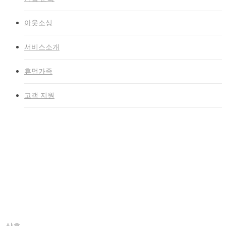
아웃소싱
서비스소개
휴먼가족
고객 지원
한솔 로지텍스
홈
»
한솔 로지텍스
Company Info