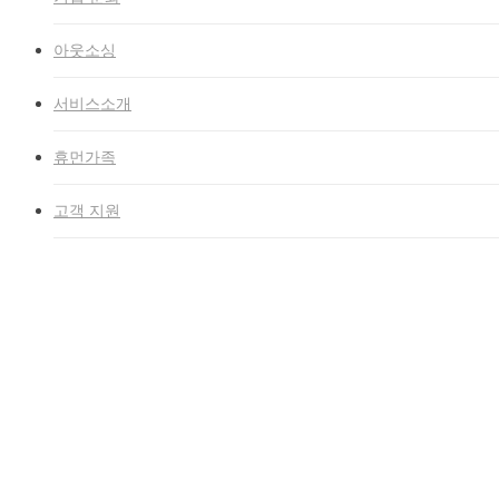
아웃소싱
서비스소개
휴먼가족
고객 지원
홈
»
history